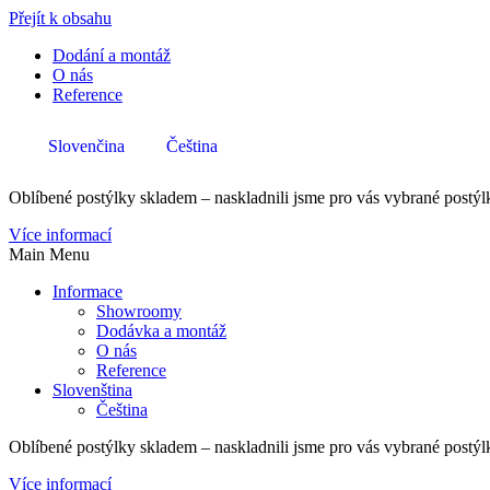
Přejít k obsahu
Dodání a montáž
O nás
Reference
Slovenčina
Čeština
Oblíbené postýlky skladem – naskladnili jsme pro vás vybrané postýlk
Více informací
Main Menu
Informace
Showroomy
Dodávka a montáž
O nás
Reference
Slovenština
Čeština
Oblíbené postýlky skladem – naskladnili jsme pro vás vybrané postýlk
Více informací