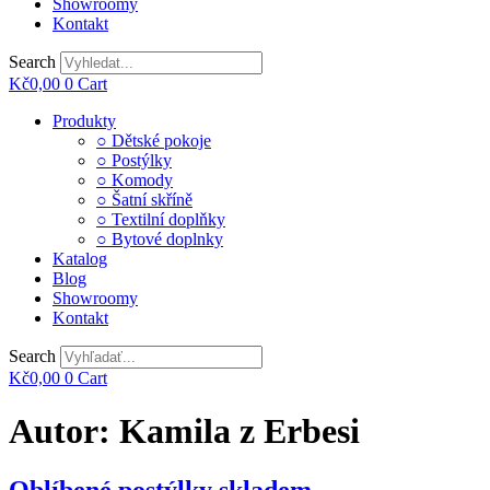
Showroomy
Kontakt
Search
Kč
0,00
0
Cart
Main
Produkty
Menu
○ Dětské pokoje
○ Postýlky
○ Komody
○ Šatní skříně
○ Textilní doplňky
○ Bytové doplnky
Katalog
Blog
Showroomy
Kontakt
Search
Kč
0,00
0
Cart
Autor:
Kamila z Erbesi
Oblíbené postýlky skladem