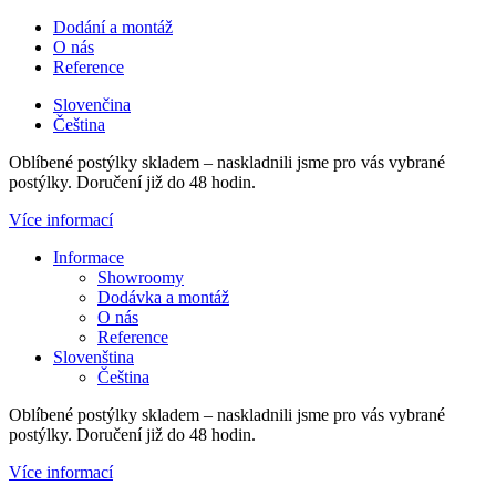
Přejít
Dodání a montáž
k
O nás
obsahu
Reference
Slovenčina
Čeština
Oblíbené postýlky skladem – naskladnili jsme pro vás vybrané
postýlky. Doručení již do 48 hodin.
Více informací
Main
Informace
Menu
Showroomy
Dodávka a montáž
O nás
Reference
Slovenština
Čeština
Oblíbené postýlky skladem – naskladnili jsme pro vás vybrané
postýlky. Doručení již do 48 hodin.
Více informací