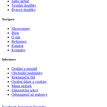
Šatní skříně
Textilní doplňky
Bytové doplňky
Navigace
Showroomy
Blog
O nás
Reference
Katalog
Kontakty
Informace
Dodání a montáž
Obchodní podmínky
Reklamační řád
Osobní údaje a cookies
Mapa stránek
Zákaznická sekce
Odstoupení od smlouvy
Facebook
Instagram
Youtube