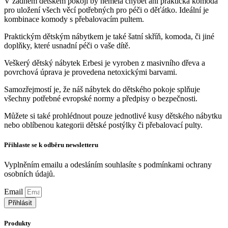
V žádném dětském pokoji by neměla chybět ani praktická komoda
pro uložení všech věcí potřebných pro péči o děťátko. Ideální je
kombinace komody s přebalovacím pultem.
Praktickým dětským nábytkem je také šatní skříň, komoda, či jiné
doplňky, které usnadní péči o vaše dítě.
Veškerý dětský nábytek Erbesi je vyroben z masivního dřeva a
povrchová úprava je provedena netoxickými barvami.
Samozřejmostí je, že náš nábytek do dětského pokoje splňuje
všechny potřebné evropské normy a předpisy o bezpečnosti.
Můžete si také prohlédnout pouze jednotlivé kusy dětského nábytku
nebo oblíbenou kategorii dětské postýlky či přebalovací pulty.
Přihlaste se k odběru newsletteru
Vyplněním emailu a odesláním souhlasíte s podmínkami ochrany
osobních údajů.
Zjistit více
Email
Přihlásit
Produkty