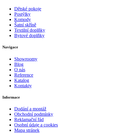
Dětské pokoje
Postýlky
Komody
Šatní skříně
Textilní doplňky
Bytové doplňky
Navigace
Showroomy
Blog
O nás
Reference
Katalog
Kontakty
Informace
Dodání a montáž
Obchodní podmínky
Reklamační řád
Osobní údaje a cookies
Mapa stránek