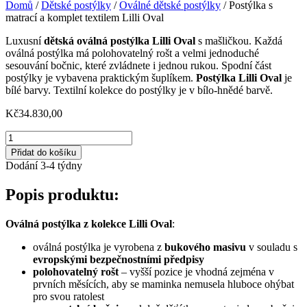
Domů
/
Dětské postýlky
/
Oválné dětské postýlky
/ Postýlka s
matrací a komplet textilem Lilli Oval
Luxusní
dětská oválná postýlka Lilli Oval
s mašličkou. Každá
oválná postýlka má polohovatelný rošt a velmi jednoduché
sesouvání bočnic, které zvládnete i jednou rukou. Spodní část
postýlky je vybavena praktickým šuplíkem.
Postýlka Lilli Oval
je
bílé barvy. Textilní kolekce do postýlky je v bílo-hnědé barvě.
Kč
34.830,00
Postýlka
s
Přidat do košíku
matrací
Dodání 3-4 týdny
a
komplet
Popis produktu:
textilem
Lilli
Oval
Oválná postýlka z kolekce Lilli Oval
:
množství
oválná postýlka je vyrobena z
bukového masivu
v souladu s
evropskými bezpečnostními předpisy
polohovatelný rošt
– vyšší pozice je vhodná zejména v
prvních měsících, aby se maminka nemusela hluboce ohýbat
pro svou ratolest