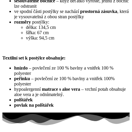
sesouvatelné bočnice
– když děťátko vyroste, jednu z bočnic
lze odstranit
ve spodní části postýlky se nachází
prostorná zásuvka
, která
je vysouvatelná z obou stran postýlky
rozměry
postýlky:
délka: 134,5 cm
šířka: 67 cm
výška: 94,5 cm
Textilní set k postýlce obsahuje:
hnízdo
– povlečení ze 100 % bavlny a vnitřek 100 %
polyester
peřinku
– povlečení ze 100 % bavlny a vnitřek 100%
polyester
hypoalergenní
matrace s aloe vera
– vrchní potah obsahuje
aloe vera a je odnímatelný.
polštářek
povlak na polštářek