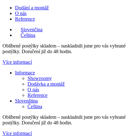
Přejít
Dodání a montáž
k
O nás
obsahu
Reference
Slovenčina
Čeština
Oblíbené postýlky skladem – naskladnili jsme pro vás vybrané
postýlky. Doručení již do 48 hodin.
Více informací
Main
Informace
Menu
Showroomy
Dodávka a montáž
O nás
Reference
Slovenština
Čeština
Oblíbené postýlky skladem – naskladnili jsme pro vás vybrané
postýlky. Doručení již do 48 hodin.
Více informací