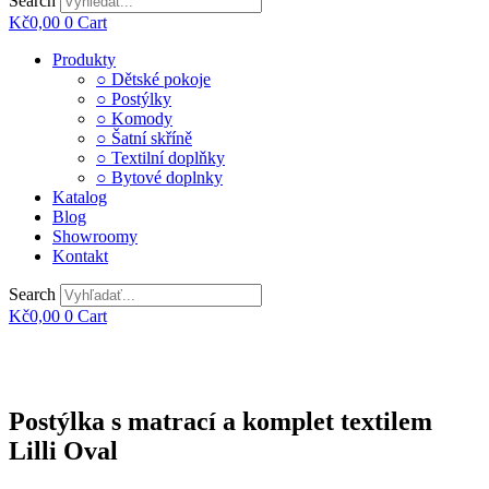
Search
Kč
0,00
0
Cart
Main
Produkty
Menu
○ Dětské pokoje
○ Postýlky
○ Komody
○ Šatní skříně
○ Textilní doplňky
○ Bytové doplnky
Katalog
Blog
Showroomy
Kontakt
Search
Kč
0,00
0
Cart
Postýlka s matrací a komplet textilem
Lilli Oval