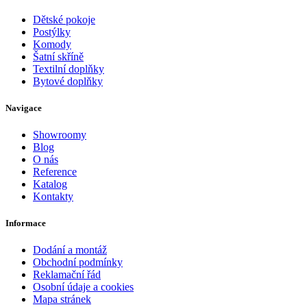
Dětské pokoje
Postýlky
Komody
Šatní skříně
Textilní doplňky
Bytové doplňky
Navigace
Showroomy
Blog
O nás
Reference
Katalog
Kontakty
Informace
Dodání a montáž
Obchodní podmínky
Reklamační řád
Osobní údaje a cookies
Mapa stránek