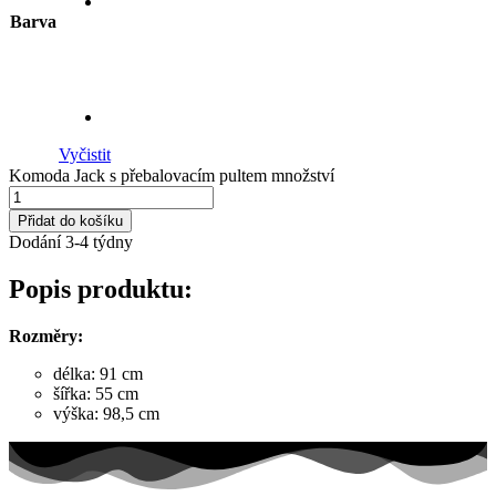
Barva
Vyčistit
Komoda Jack s přebalovacím pultem množství
Přidat do košíku
Dodání 3-4 týdny
Popis produktu:
Rozměry:
délka: 91 cm
šířka: 55 cm
výška: 98,5 cm