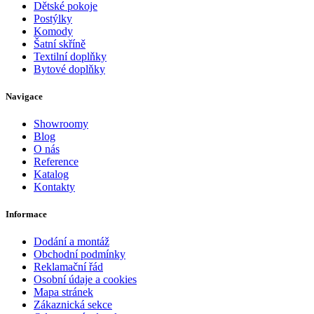
Dětské pokoje
Postýlky
Komody
Šatní skříně
Textilní doplňky
Bytové doplňky
Navigace
Showroomy
Blog
O nás
Reference
Katalog
Kontakty
Informace
Dodání a montáž
Obchodní podmínky
Reklamační řád
Osobní údaje a cookies
Mapa stránek
Zákaznická sekce