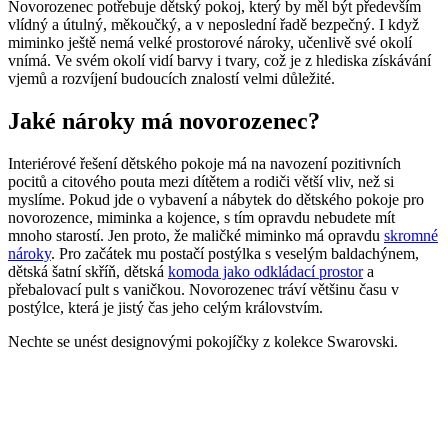
Novorozenec potřebuje dětský pokoj, který by měl být především
vlídný a útulný, měkoučký, a v neposlední řadě bezpečný. I když
miminko ještě nemá velké prostorové nároky, učenlivě své okolí
vnímá. Ve svém okolí vidí barvy i tvary, což je z hlediska získávání
vjemů a rozvíjení budoucích znalostí velmi důležité.
Jaké nároky má novorozenec?
Interiérové ​​řešení dětského pokoje má na navození pozitivních
pocitů a citového pouta mezi dítětem a rodiči větší vliv, než si
myslíme. Pokud jde o vybavení a nábytek do dětského pokoje pro
novorozence, miminka a kojence, s tím opravdu nebudete mít
mnoho starostí. Jen proto, že maličké miminko má opravdu
skromné
​​nároky
. Pro začátek mu postačí postýlka s veselým baldachýnem,
dětská šatní skříň, dětská
komoda jako odkládací prostor
a
přebalovací pult s vaničkou. Novorozenec tráví většinu času v
postýlce, která je jistý čas jeho celým královstvím.
Nechte se unést designovými pokojíčky z kolekce Swarovski.