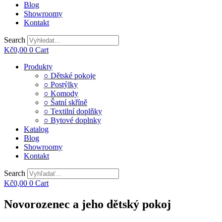
Blog
Showroomy
Kontakt
Search
Kč
0,00
0
Cart
Main
Produkty
Menu
○ Dětské pokoje
○ Postýlky
○ Komody
○ Šatní skříně
○ Textilní doplňky
○ Bytové doplnky
Katalog
Blog
Showroomy
Kontakt
Search
Kč
0,00
0
Cart
Novorozenec a jeho dětský pokoj