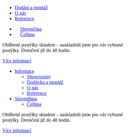
Přejít
Dodání a montáž
k
O nás
obsahu
Reference
Slovenčina
Čeština
Oblíbené postýlky skladem – naskladnili jsme pro vás vybrané
postýlky. Doručení již do 48 hodin.
Více informací
Main
Informace
Menu
Showroomy
Dodávka a montáž
O nás
Reference
Slovenština
Čeština
Oblíbené postýlky skladem – naskladnili jsme pro vás vybrané
postýlky. Doručení již do 48 hodin.
Více informací