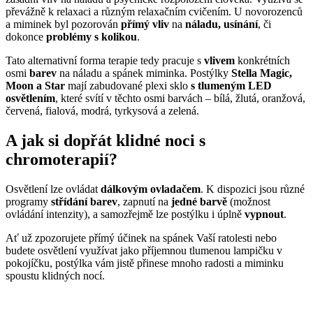
převážně k relaxaci a různým relaxačním cvičením. U novorozenců
a miminek byl pozorován
přímý vliv
na
náladu, usínání
, či
dokonce
problémy s kolikou
.
Tato alternativní forma terapie tedy pracuje s
vlivem
konkrétních
osmi
barev
na náladu a spánek miminka. Postýlky
Stella Magic,
Moon a Star
mají zabudované plexi sklo
s tlumeným LED
osvětlením
, které svítí v těchto osmi barvách – bílá, žlutá, oranžová,
červená, fialová, modrá, tyrkysová a zelená.
A jak si dopřát klidné noci s
chromoterapií?
Osvětlení lze ovládat
dálkovým ovladačem
. K dispozici jsou různé
programy
střídání barev
, zapnutí na
jedné barvě
(možnost
ovládání intenzity), a samozřejmě lze postýlku i úplně
vypnout
.
Ať už zpozorujete přímý účinek na spánek Vaší ratolesti nebo
budete osvětlení využívat jako příjemnou tlumenou lampičku v
pokojíčku, postýlka vám jistě přinese mnoho radosti a miminku
spoustu klidných nocí.