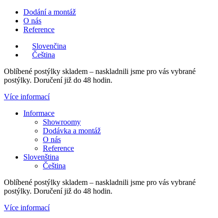
Přejít
Dodání a montáž
k
O nás
obsahu
Reference
Slovenčina
Čeština
Oblíbené postýlky skladem – naskladnili jsme pro vás vybrané
postýlky. Doručení již do 48 hodin.
Více informací
Main
Informace
Menu
Showroomy
Dodávka a montáž
O nás
Reference
Slovenština
Čeština
Oblíbené postýlky skladem – naskladnili jsme pro vás vybrané
postýlky. Doručení již do 48 hodin.
Více informací