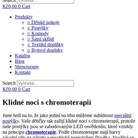
Search
Kč
0,00
0
Cart
Main
Produkty
Menu
○ Dětské pokoje
○ Postýlky
○ Komody
○ Šatní skříně
○ Textilní doplňky
○ Bytové doplnky
Katalog
Blog
Showroomy
Kontakt
Search
Kč
0,00
0
Cart
Klidné noci s chromoterapií
Jsme hrdí na to, že jako jediní na trhu můžeme nabídnout
speciální
postýlky
. Vaše dětičky tak zažijí klidné noci s chromoterapií, protože
naše postýlky jsou se zabudovaným LED osvětlením, které vznikly
na principu
chromoterapie
. Podle chromoterapie mají barvy
zásadní vliv na náladu a psychické rozpoložení člověka. Využívá se