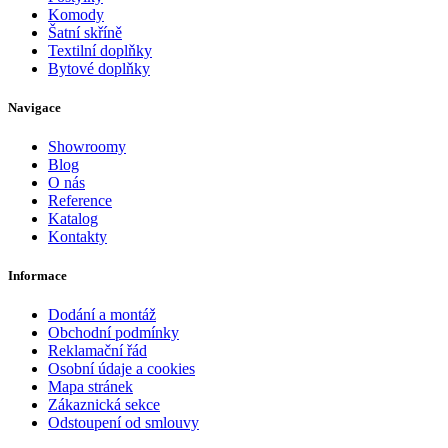
Komody
Šatní skříně
Textilní doplňky
Bytové doplňky
Navigace
Showroomy
Blog
O nás
Reference
Katalog
Kontakty
Informace
Dodání a montáž
Obchodní podmínky
Reklamační řád
Osobní údaje a cookies
Mapa stránek
Zákaznická sekce
Odstoupení od smlouvy