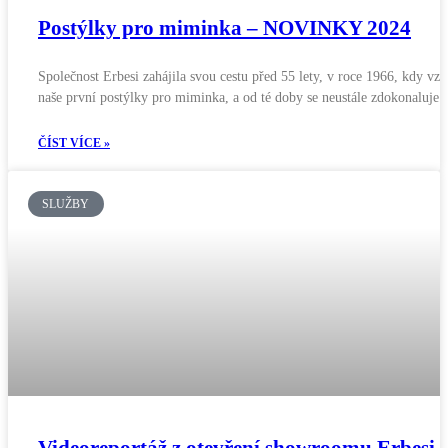
Postýlky pro miminka – NOVINKY 2024
Společnost Erbesi zahájila svou cestu před 55 lety, v roce 1966, kdy vzn
naše první postýlky pro miminka, a od té doby se neustále zdokonaluje.
ČÍST VÍCE »
SLUŽBY
Videoreportáž z otevření showroomu Erbesi