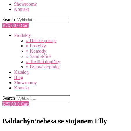
Showroomy
Kontakt
Search
Kč
0,00
0
Cart
Main
Produkty
Menu
○ Dětské pokoje
○ Postýlky
○ Komody
○ Šatní skříně
○ Textilní doplňky
○ Bytové doplnky
Katalog
Blog
Showroomy
Kontakt
Search
Kč
0,00
0
Cart
Baldachýn/nebesa se stojanem Elly