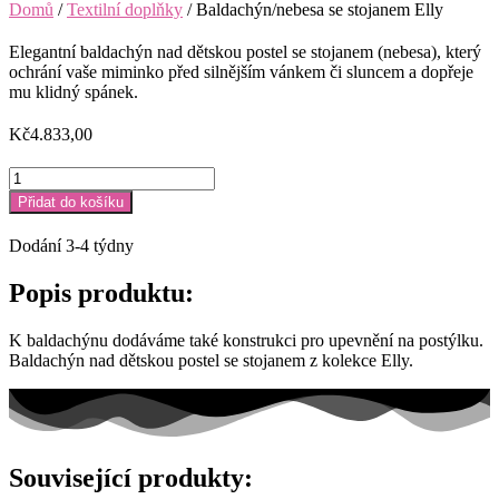
Domů
/
Textilní doplňky
/ Baldachýn/nebesa se stojanem Elly
Elegantní baldachýn nad dětskou postel se stojanem (nebesa), který
ochrání vaše miminko před silnějším vánkem či sluncem a dopřeje
mu klidný spánek.
Kč
4.833,00
Baldachýn/nebesa
se
Přidat do košíku
stojanem
Elly
Dodání 3-4 týdny
množství
Popis produktu:
K baldachýnu dodáváme také konstrukci pro upevnění na postýlku.
Baldachýn nad dětskou postel se stojanem z kolekce Elly.
Související produkty: