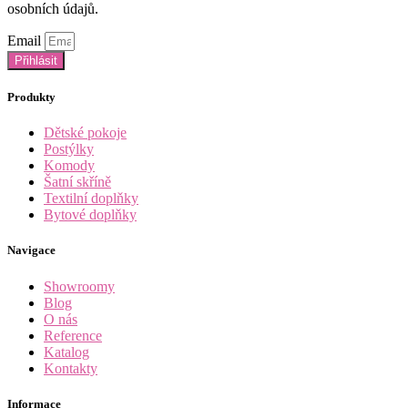
Možnosti
osobních údajů.
Zjistit více
lze
vybrat
Email
na
Přihlásit
stránce
produktu
Produkty
Dětské pokoje
Postýlky
Komody
Šatní skříně
Textilní doplňky
Bytové doplňky
Navigace
Showroomy
Blog
O nás
Reference
Katalog
Kontakty
Informace