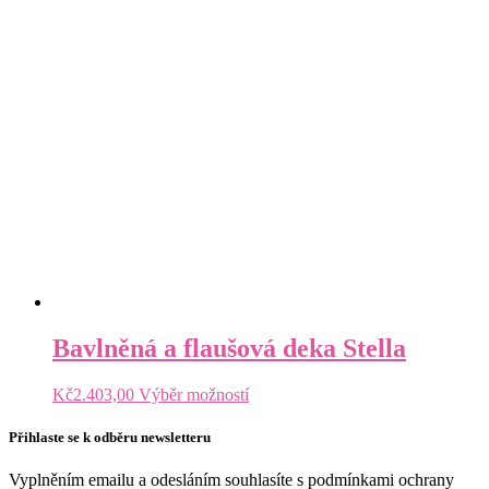
Bavlněná a flaušová deka Stella
Tento
Kč
2.403,00
Výběr možností
produkt
má
Přihlaste se k odběru newsletteru
více
variant.
Vyplněním emailu a odesláním souhlasíte s podmínkami ochrany