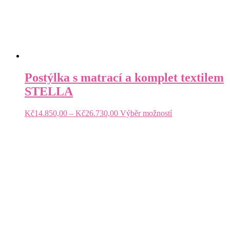
Postýlka s matrací a komplet textilem
STELLA
Rozpětí
Tento
Kč
14.850,00
–
Kč
26.730,00
Výběr možností
cen:
produkt
Kč14.850,00
má
až
více
Kč26.730,00
variant.
Možnosti
lze
vybrat
na
stránce
produktu