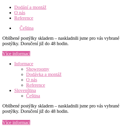
Přejít
Dodání a montáž
k
O nás
obsahu
Reference
Čeština
Oblíbené postýlky skladem – naskladnili jsme pro vás vybrané
postýlky. Doručení již do 48 hodin.
Více informací
Main
Informace
Menu
Showroomy
Dodávka a montáž
O nás
Reference
Slovenština
Čeština
Oblíbené postýlky skladem – naskladnili jsme pro vás vybrané
postýlky. Doručení již do 48 hodin.
Více informací