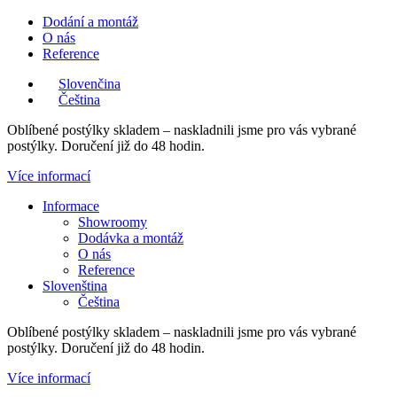
Přejít
Dodání a montáž
k
O nás
obsahu
Reference
Slovenčina
Čeština
Oblíbené postýlky skladem – naskladnili jsme pro vás vybrané
postýlky. Doručení již do 48 hodin.
Více informací
Main
Informace
Menu
Showroomy
Dodávka a montáž
O nás
Reference
Slovenština
Čeština
Oblíbené postýlky skladem – naskladnili jsme pro vás vybrané
postýlky. Doručení již do 48 hodin.
Více informací