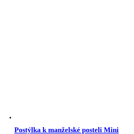
lze
vybrat
na
stránce
produktu
Postýlka k manželské posteli Mini