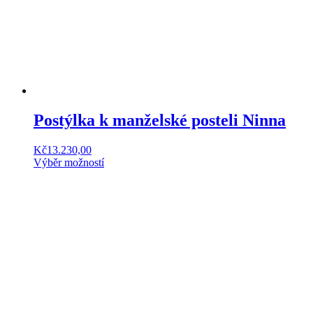
Postýlka k manželské posteli Ninna
Kč
13.230,00
Výběr možností
Tento
produkt
má
více
variant.
Možnosti
lze
vybrat
na
stránce
produktu