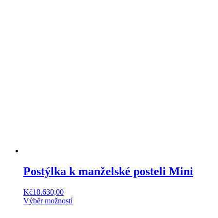
Postýlka k manželské posteli Mini
Kč
18.630,00
Výběr možností
Tento
produkt