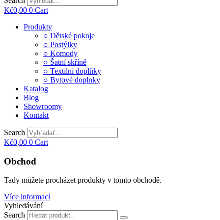
Search
Kč
0,00
0
Cart
Main
Produkty
Menu
○ Dětské pokoje
○ Postýlky
○ Komody
○ Šatní skříně
○ Textilní doplňky
○ Bytové doplnky
Katalog
Blog
Showroomy
Kontakt
Search
Kč
0,00
0
Cart
Obchod
Tady můžete procházet produkty v tomto obchodě.
Více informací
Vyhledávání
Search