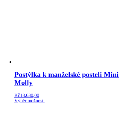
Postýlka k manželské posteli Mini
Molly
Kč
18.630,00
Výběr možností
Tento
produkt
má
více
variant.
Možnosti